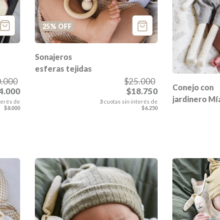
25
%
OFF
Sonajeros
esferas tejidas
.000
$25.000
Conejo con
4.000
$18.750
jardinero Mí
terés de
3
cuotas sin interés de
$8.000
$6.250