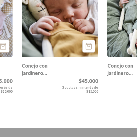
Conejo con
Conejo con
jardinero
jardinero
Justina
Salvador
$45.000
5.000
3
cuotas sin interés de
terés de
$15.000
$15.000