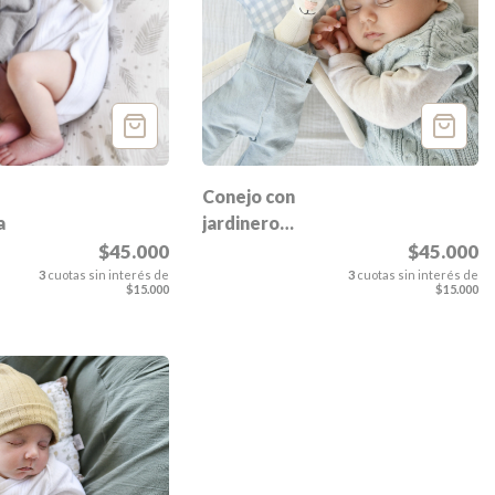
Conejo con
jardinero
a
Franco
$45.000
$45.000
3
cuotas sin interés de
3
cuotas sin interés de
$15.000
$15.000