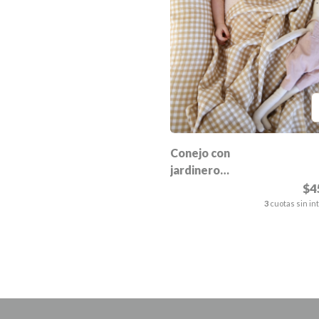
Conejo con
jardinero
Helena
$4
3
cuotas sin in