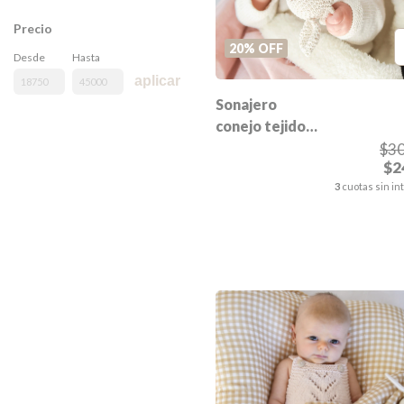
Precio
20
%
OFF
Desde
Hasta
aplicar
Sonajero
conejo tejido
CARAMEL
$30
$2
3
cuotas sin in