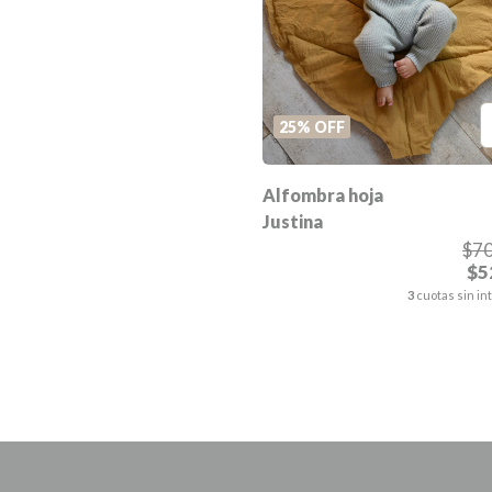
25
%
OFF
Alfombra hoja
Justina
$70
$5
3
cuotas sin in