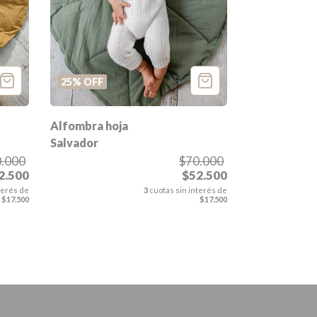
25
%
OFF
Alfombra hoja
Salvador
.000
$70.000
2.500
$52.500
terés de
3
cuotas sin interés de
$17.500
$17.500