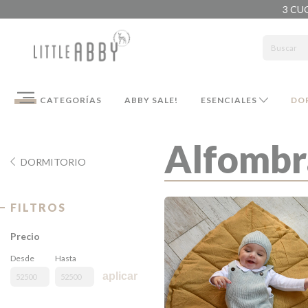
3 CU
CATEGORÍAS
ABBY SALE!
ESENCIALES
DO
Alfombr
DORMITORIO
FILTROS
Precio
Desde
Hasta
aplicar