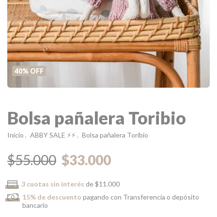
40
%
OFF
Bolsa pañalera Toribio
Inicio
.
ABBY SALE ⚡️⚡️
.
Bolsa pañalera Toribio
$55.000
$33.000
3
cuotas sin interés
de
$11.000
15% de descuento
pagando con Transferencia o depósito
bancario